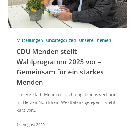
CDU
Menden
Mitteilungen
Uncategorized
Unsere Themen
stellt
CDU Menden stellt
Wahlprogramm
Wahlprogramm 2025 vor –
2025
Gemeinsam für ein starkes
vor
–
Menden
Gemeinsam
für
Unsere Stadt Menden – vielfältig, lebenswert und
ein
im Herzen Nordrhein-Westfalens gelegen – steht
starkes
kurz vor…
Menden
14. August 2025