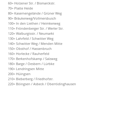
60= Holzener Str. / Bismarckstr.
70= Platte Heide
80= Kasernengelände / Grüner Weg
90= Bräukerweg/Vollmersbusch
100= In den Liethen / Heimkerweg
110= Fröndenberger Str. / Werler Str.
120= Walburgisstr. / Neumarkt
130= Lahrfeld / Schwitter Weg
140= Schwitter Weg / Menden Mitte
150= Obsthof / Hassenbruch
160= Horlecke / Rauherfeld
170= Berkenhofskamp / Salzweg
180= Barge / Oesbern / Lürbke
190= Lendringsen Mitte
200= Hüingsen
210= Bieberberg / Friedhofstr.
220= Böingsen / Asbeck / Oberrödinghausen