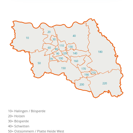
20
40
10
30
110
130
60
80
180
140
120
90
100
70
160
50
150
170
210
190
220
200
10= Halingen / Bösperde
20= Holzen
30= Bösperde
40= Schwitten
50= Ostsümmern / Platte Heide West