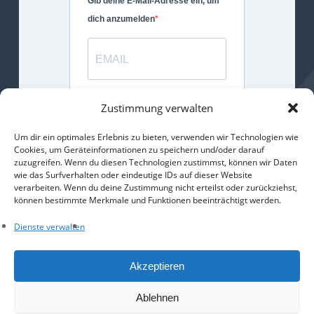
Gib deine E-Mail-Adresse ein, um
dich anzumelden
Gib bitte deine E-Mail-Adresse für
Zustimmung verwalten
die Anmeldung an.
Um dir ein optimales Erlebnis zu bieten, verwenden wir Technologien wie
Cookies, um Geräteinformationen zu speichern und/oder darauf
ANMELDEN
zuzugreifen. Wenn du diesen Technologien zustimmst, können wir Daten
wie das Surfverhalten oder eindeutige IDs auf dieser Website
verarbeiten. Wenn du deine Zustimmung nicht erteilst oder zurückziehst,
können bestimmte Merkmale und Funktionen beeinträchtigt werden.
Dienste verwalten
Facebook
Email
WhatsApp
Teilen
Akzeptieren
Ablehnen