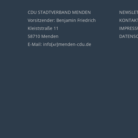
CDU STADTVERBAND MENDEN
NEWSLE
Vorsitzender: Benjamin Friedrich
KONTAK
Kleiststraße 11
IMPRES
58710 Menden
DATENS
E-Mail: info[ᴀᴛ]menden-cdu.de