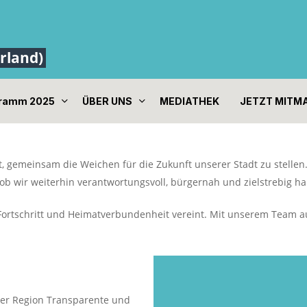
gramm 2025
ÜBER UNS
MEDIATHEK
JETZT MITM
essen
t, gemeinsam die Weichen für die Zukunft unserer Stadt zu stelle
b wir weiterhin verantwortungsvoll, bürgernah und zielstrebig ha
ät, Fortschritt und Heimatverbundenheit vereint. Mit unserem Tea
rer Region Transparente und