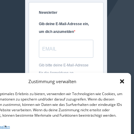
Newsletter
Gib deine E-Mail-Adresse ein,
um dich anzumelden
Gib bitte deine E-Mail-Adresse
für die Anmeldung an.
Zustimmung verwalten
ANMELDEN
optimales Erlebnis zu bieten, verwenden wir Technologien wie Cookies, um
mationen zu speichern und/oder darauf zuzugreifen. Wenn du diesen
n zustimmst, können wir Daten wie das Surfverhalten oder eindeutige IDs
Website verarbeiten. Wenn du deine Zustimmung nicht erteilst oder
t, können bestimmte Merkmale und Funktionen beeinträchtigt werden.
Facebook
Email
WhatsApp
Teilen
walten