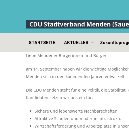
Skip
to
main
content
STARTSEITE
AKTUELLES
Zukunftspro
Drücke "Enter" zum suchen oder "Escape" zum schli
Liebe Mendener Bürgerinnen und Bürger,
am 14. September haben wir die wichtige Möglichkei
Menden sich in den kommenden Jahren entwickelt – o
Die CDU Menden steht für eine Politik, die Stabilit
Kandidaten setzen wir uns ein für:
Sichere und lebenswerte Nachbarschaften
Attraktive Schulen und moderne Infrastruktur
Wirtschaftsförderung und Arbeitsplätze in unse