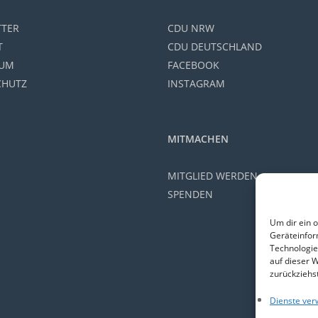
TTER
CDU NRW
T
CDU DEUTSCHLAND
SUM
FACEBOOK
CHUTZ
INSTAGRAM
MITMACHEN
MITGLIED WERDEN
SPENDEN
Um dir ein 
Geräteinfor
Technologie
auf dieser 
zurückziehs
Dienste ver