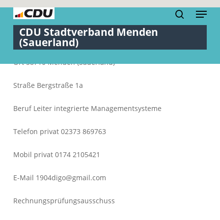
Skip
Menu
to
search
Close
main
Menu
content
Ort 58710 Menden (Sauerland)
Straße Bergstraße 1a
Beruf Leiter integrierte Managementsysteme
Telefon privat 02373 869763
Mobil privat 0174 2105421
E-Mail 1904digo@gmail.com
Rechnungsprüfungsausschuss