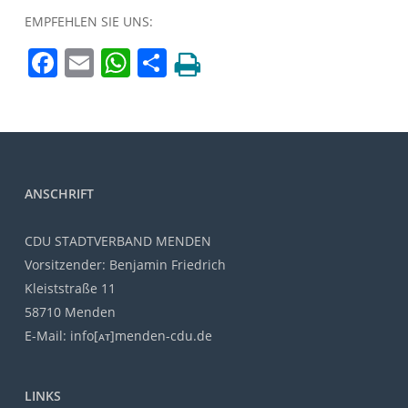
EMPFEHLEN SIE UNS:
Facebook
Email
WhatsApp
Teilen
ANSCHRIFT
CDU STADTVERBAND MENDEN
Vorsitzender: Benjamin Friedrich
Kleiststraße 11
58710 Menden
E-Mail: info[ᴀᴛ]menden-cdu.de
LINKS