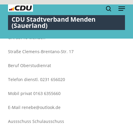
Skip
Menu
to
search
Close
main
Menu
content
Ort 58710 Menden
Straße Clemens-Brentano-Str. 17
Beruf Oberstudienrat
Telefon dienstl. 0231 656020
Mobil privat 0163 6355660
E-Mail renebe@outlook.de
Aussschuss Schulausschuss