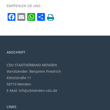
EMPFEHLEN SIE UNS:
Facebook
Email
WhatsApp
Teilen
ANSCHRIFT
CDU STADTVERBAND MENDEN
Vorsitzender: Benjamin Friedrich
Kleiststraße 11
58710 Menden
E-Mail: info[ᴀᴛ]menden-cdu.de
LINKS