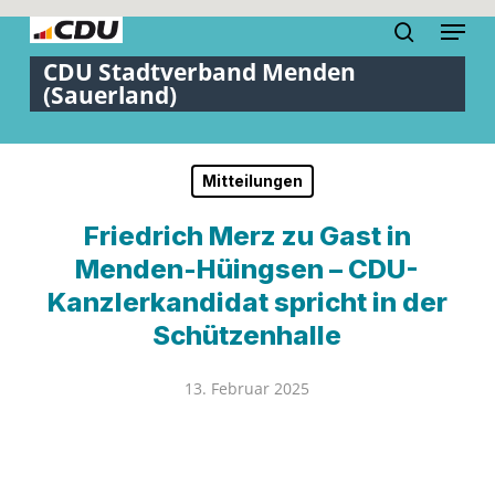
Skip
Menu
to
search
Close
main
Menu
content
Mitteilungen
Friedrich Merz zu Gast in
Menden-Hüingsen – CDU-
Kanzlerkandidat spricht in der
Schützenhalle
13. Februar 2025