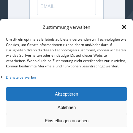
Gib bitte deine E-Mail-Adresse für
Zustimmung verwalten
die Anmeldung an.
Um dir ein optimales Erlebnis zu bieten, verwenden wir Technologien wie
Cookies, um Geräteinformationen zu speichern und/oder darauf
ANMELDEN
zuzugreifen. Wenn du diesen Technologien zustimmst, können wir Daten
wie das Surfverhalten oder eindeutige IDs auf dieser Website
verarbeiten. Wenn du deine Zustimmung nicht erteilst oder zurückziehst,
können bestimmte Merkmale und Funktionen beeinträchtigt werden.
Dienste verwalten
Facebook
Email
WhatsApp
Teilen
Akzeptieren
Ablehnen
Einstellungen ansehen
© 2026 CDU Stadtverband Menden.