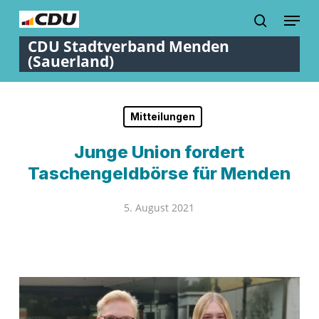
Skip
Menu
to
search
Close
main
Menu
content
Mitteilungen
Junge Union fordert
Taschengeldbörse für Menden
5. August 2021